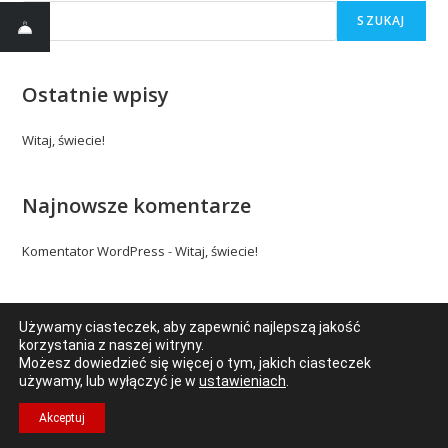
SZUKAJ
Ostatnie wpisy
Witaj, świecie!
Najnowsze komentarze
Komentator WordPress
-
Witaj, świecie!
Używamy ciasteczek, aby zapewnić najlepszą jakość
korzystania z naszej witryny.
Możesz dowiedzieć się więcej o tym, jakich ciasteczek
Realizacja projektu: PrestoMedia.pl
używamy, lub wyłączyć je w
ustawieniach
.
Send
Akceptuj
Message