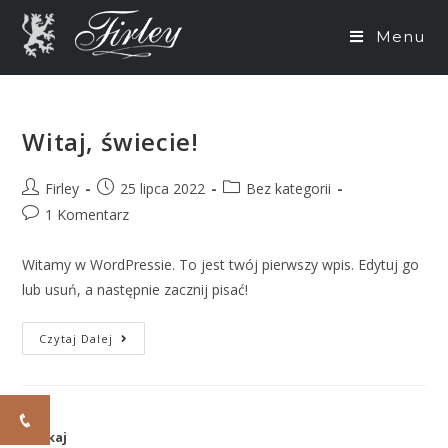
Skip
to
Menu
content
Witaj, świecie!
Post
Post
Post
Firley
25 lipca 2022
Bez kategorii
author:
published:
category:
Post
1 Komentarz
comments:
Witamy w WordPressie. To jest twój pierwszy wpis. Edytuj go
lub usuń, a następnie zacznij pisać!
Witaj,
Czytaj Dalej
Świecie!
Szukaj